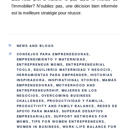
l’immobilier? N’oubliez pas, une décision bien informée
est la meilleure stratégie pour réussir.
NEWS AND BLOGS
CONSEJOS PARA EMPRENDEDORAS
,
EMPRENDIMIENTO Y MATERNIDAD
,
ENTREPRENEUR MOMS
,
ENTREPRENEURIAL
TOOLS
,
EQUILIBRIO MATERNIDAD Y NEGOCIO
,
HERRAMIENTAS PARA EMPRENDER
,
HISTORIAS
INSPIRADORA
,
INSPIRATIONAL STORIES
,
MAMÁS
EMPRENDEDORAS
,
MOTHERHOOD AND
ENTREPRENEURSHIP
,
MUJERES EN LOS
NEGOCIOS
,
OVERCOMING BUSINESS
CHALLENGES
,
PRODUCTIVIDAD Y FAMILIA
,
PRODUCTIVITY AND FAMILY BALANCE
,
REDES DE
APOYO PARA MAMÁS
,
SUPERAR DESAFÍOS
EMPRESARIALES
,
SUPPORT NETWORKS FOR
MOMS
,
TIPS FOR WOMEN ENTREPRENEURS
,
WOMEN IN BUSINESS
,
WORK-LIFE BALANCE FOR