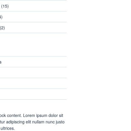
(15)
4)
(2)
s
ock content. Lorem ipsum dolor sit
ur adipiscing elit nullam nunc justo
 ultrices.