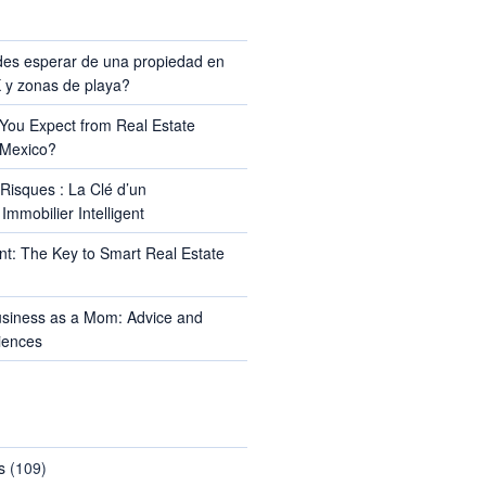
TS
es esperar de una propiedad en
y zonas de playa?
ou Expect from Real Estate
 Mexico?
Risques : La Clé d’un
Immobilier Intelligent
t: The Key to Smart Real Estate
usiness as a Mom: Advice and
iences
s
(109)