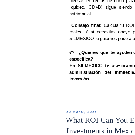
piensas en rentas de corto plaz
liquidez, CDMX sigue siendo s
patrimonial.
 Consejo final: 
Calcula tu ROI
reales. Y si necesitas apoyo p
SILMÉXICO te guiamos paso a p
👉 ¿Quieres que te ayudemos
específica?
En SILMEXICO te asesoramos d
administración del inmuebl
inversión.
20 MAYO, 2025
What ROI Can You Ex
Investments in Mexi