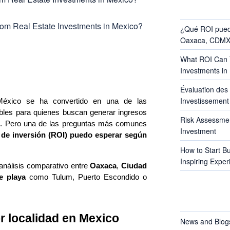
RECENT POS
¿Qué ROI pued
Oaxaca, CDMX 
What ROI Can Y
Investments in
Évaluation des 
Investissement 
 México se ha convertido en una de las 
bles para quienes buscan generar ingresos 
Risk Assessmen
o. Pero una de las preguntas más comunes 
Investment
 de inversión (ROI) puedo esperar según 
How to Start B
Inspiring Exper
nálisis comparativo entre 
Oaxaca
, 
Ciudad 
e playa
 como Tulum, Puerto Escondido o 
CATEGORIES
r localidad en Mexico
News and Blog