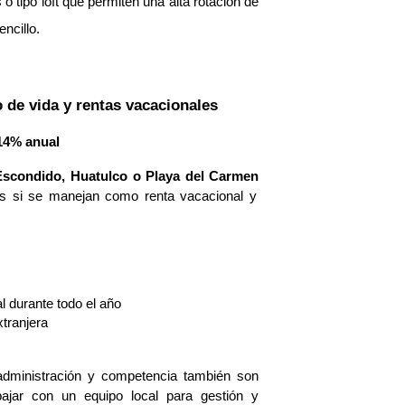
 tipo loft que permiten una alta rotación de
ncillo.
o de vida y rentas vacacionales
14% anual
Escondido, Huatulco o Playa del Carmen
ís si se manejan como renta vacacional y
l durante todo el año
xtranjera
administración y competencia también son
ajar con un equipo local para gestión y