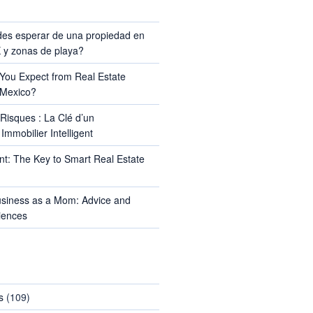
TS
es esperar de una propiedad en
y zonas de playa?
ou Expect from Real Estate
 Mexico?
Risques : La Clé d’un
Immobilier Intelligent
t: The Key to Smart Real Estate
usiness as a Mom: Advice and
iences
s
(109)