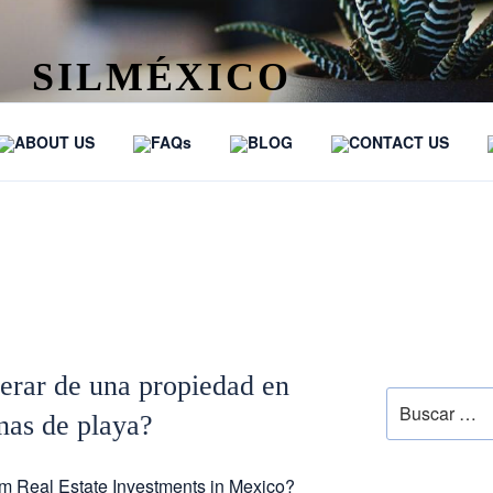
SILMÉXICO
…
ABOUT US
FAQs
BLOG
CONTACT US
RA EMPRENDEDORAS
SEARCH
rar de una propiedad en
as de playa?