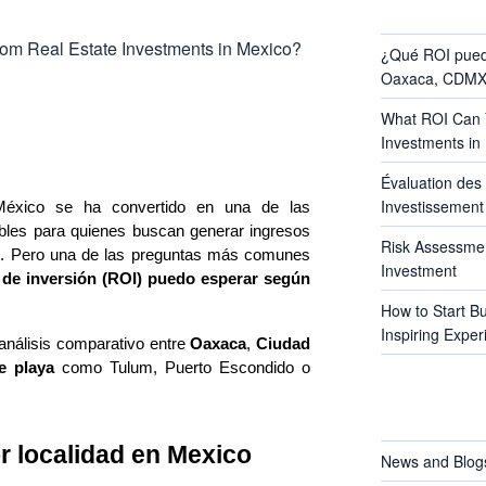
RECENT POS
¿Qué ROI pued
Oaxaca, CDMX 
What ROI Can Y
Investments in
Évaluation des 
Investissement 
 México se ha convertido en una de las 
bles para quienes buscan generar ingresos 
Risk Assessmen
o. Pero una de las preguntas más comunes 
Investment
 de inversión (ROI) puedo esperar según 
How to Start B
Inspiring Exper
nálisis comparativo entre 
Oaxaca
, 
Ciudad 
e playa
 como Tulum, Puerto Escondido o 
CATEGORIES
r localidad en Mexico
News and Blog