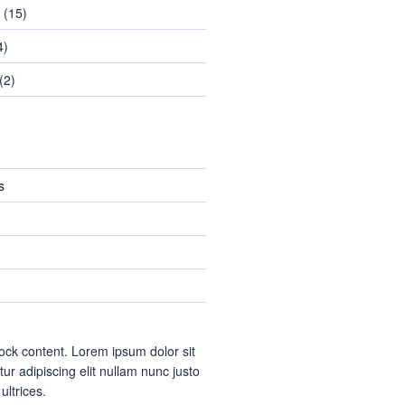
(15)
4)
(2)
s
ock content. Lorem ipsum dolor sit
ur adipiscing elit nullam nunc justo
 ultrices.