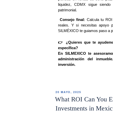
liquidez, CDMX sigue siendo s
patrimonial.
 Consejo final: 
Calcula tu ROI
reales. Y si necesitas apoyo p
SILMÉXICO te guiamos paso a p
👉 ¿Quieres que te ayudemos
específica?
En SILMEXICO te asesoramos d
administración del inmuebl
inversión.
20 MAYO, 2025
What ROI Can You Ex
Investments in Mexi