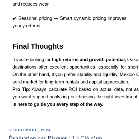
and reduces wear.
✔️ Seasonal pricing — Smart dynamic pricing improves
yearly returns.
Final Thoughts
If you’re looking for
high returns and growth potential
, Oaxa
destinations offer excellent opportunities, especially for short
On the other hand, if you prefer stability and liquidity, Mexico 
solid market for long-term rentals and capital appreciation.
Pro Tip
: Always calculate ROI based on actual data, not as
you want support analyzing or choosing the right investment
is here to guide you every step of the way.
5 DICIEMBRE, 2024
Évaluation des Risques : La Clé d’un