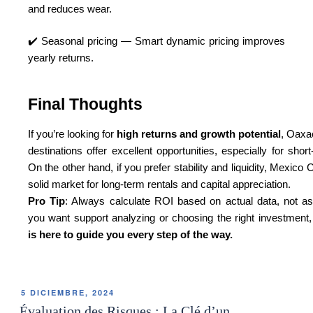
and reduces wear.
✔️ Seasonal pricing — Smart dynamic pricing improves
yearly returns.
Final Thoughts
If you’re looking for
high returns and growth potential
, Oaxa
destinations offer excellent opportunities, especially for short
On the other hand, if you prefer stability and liquidity, Mexico 
solid market for long-term rentals and capital appreciation.
Pro Tip
: Always calculate ROI based on actual data, not as
you want support analyzing or choosing the right investment
is here to guide you every step of the way.
5 DICIEMBRE, 2024
Évaluation des Risques : La Clé d’un