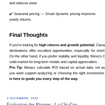
and reduces wear.
✔️ Seasonal pricing — Smart dynamic pricing improves
yearly returns.
Final Thoughts
If you’re looking for
high returns and growth potential
, Oaxa
destinations offer excellent opportunities, especially for short
On the other hand, if you prefer stability and liquidity, Mexico 
solid market for long-term rentals and capital appreciation.
Pro Tip
: Always calculate ROI based on actual data, not as
you want support analyzing or choosing the right investment
is here to guide you every step of the way.
5 DICIEMBRE, 2024
Évaluation des Risques : La Clé d’un