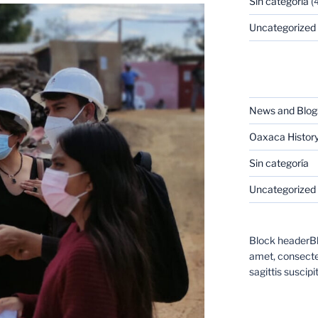
Sin categoría
(4
Uncategorized
CATEGORIES
News and Blog
Oaxaca Histor
Sin categoría
Uncategorized
Block headerBl
amet, consectet
sagittis suscipit
CATEGORIES