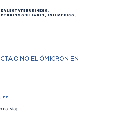
REALESTATEBUSINESS
,
ECTORINMOBILIARIO
,
#SILMEXICO
,
FECTA O NO EL ÓMICRON EN
33 PM
o not stop.