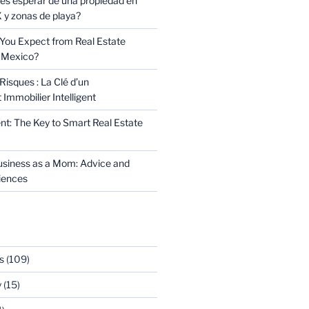
s esperar de una propiedad en
y zonas de playa?
You Expect from Real Estate
 Mexico?
Risques : La Clé d’un
Immobilier Intelligent
t: The Key to Smart Real Estate
usiness as a Mom: Advice and
riences
s
(109)
y
(15)