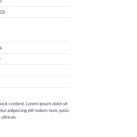
)
(2)
s
y
ock content. Lorem ipsum dolor sit
ur adipiscing elit nullam nunc justo
 ultrices.