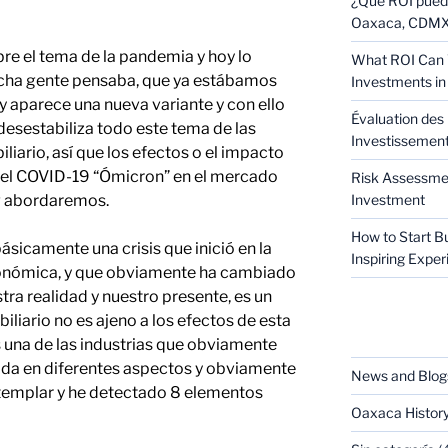
¿Qué ROI puede
Oaxaca, CDMX 
re el tema de la pandemia y hoy lo
What ROI Can 
ucha gente pensaba, que ya estábamos
Investments in
 aparece una nueva variante y con ello
Évaluation des 
desestabiliza todo este tema de las
Investissement 
iario, así que los efectos o el impacto
 del COVID-19 “Ómicron” en el mercado
Risk Assessmen
og abordaremos.
Investment
How to Start B
sicamente una crisis que inició en la
Inspiring Expe
económica, y que obviamente ha cambiado
tra realidad y nuestro presente, es un
biliario no es ajeno a los efectos de esta
CATEGORIES
s una de las industrias que obviamente
da en diferentes aspectos y obviamente
News and Blog
templar y he detectado 8 elementos
Oaxaca Histor